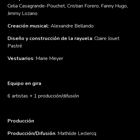
Celia Casagrande-Pouchet, Cristian Forero, Fanny Hugo,
Jimmy Lozano
Creación musical:
Alexandre Bellando
Diseño y construcción de la rayuela
: Claire Jouet
Pastré
Vestuarios
: Marie Meyer
Equipo en gira
6 artistas + 1 producción/difusión
Producci
ó
n
Producci
ó
n/Difusi
ó
n
: Mathilde Leclercq